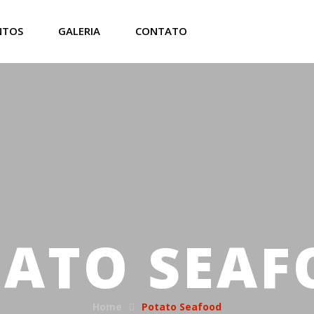
NTOS
GALERIA
CONTATO
TATO SEAF
Home
Potato Seafood