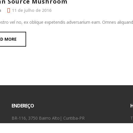
ian Source Mushroom
n
11 de julho de 2016
ostro vel no, ex oblique expetendis adversarium eam. Omnes aliquan
AD MORE
ENDEREÇO
H
BR-116, 3750 Bairro Alto| Curitiba-PR
T
41.3356-2522 | 41 99196-2522
D
contato@churrascarianovaestrela.com.br