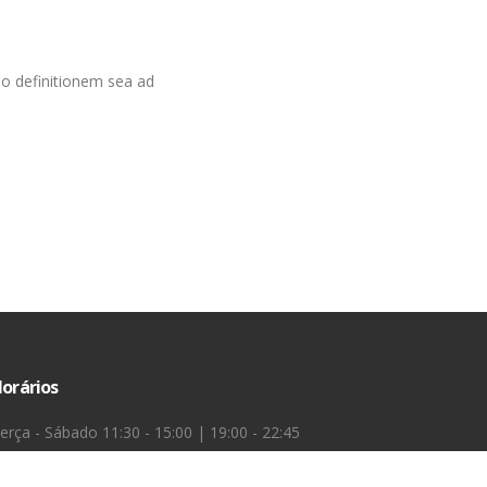
do definitionem sea ad
orários
erça - Sábado 11:30 - 15:00 | 19:00 - 22:45
omingo - 11:00 - 15:00