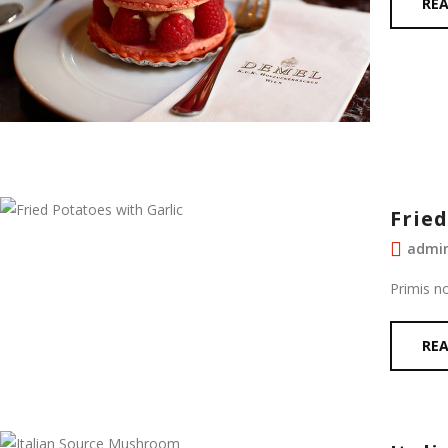
RE
Fried
admi
Primis n
RE