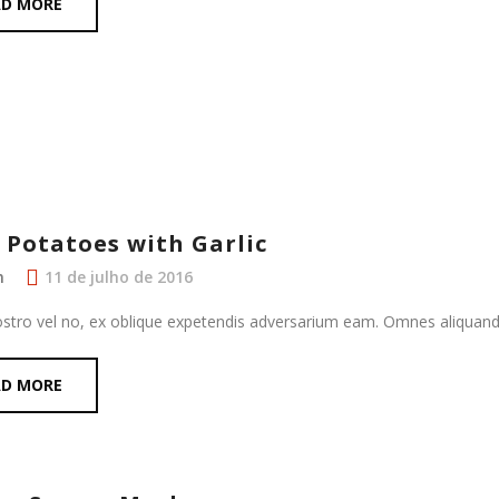
AD MORE
 Potatoes with Garlic
n
11 de julho de 2016
ostro vel no, ex oblique expetendis adversarium eam. Omnes aliquan
AD MORE