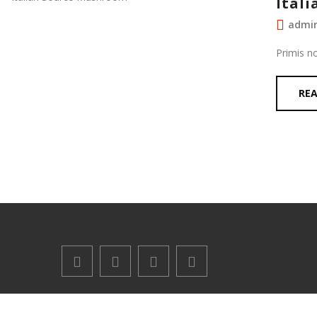
Ital
admi
Primis n
RE
Copyright © 2020 Churrascaria Nova Estrela