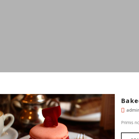
Bake
admi
Primis n