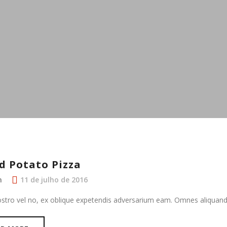
d Potato Pizza
n
11 de julho de 2016
ostro vel no, ex oblique expetendis adversarium eam. Omnes aliquan