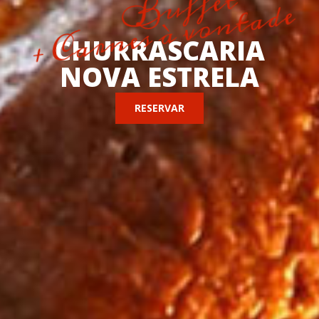
Buffet
+ Carnes à vontade
CHURRASCARIA
NOVA ESTRELA
RESERVAR